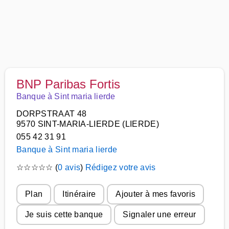
BNP Paribas Fortis
Banque à Sint maria lierde
DORPSTRAAT 48
9570 SINT-MARIA-LIERDE (LIERDE)
055 42 31 91
Banque à Sint maria lierde
☆
☆
☆
☆
☆
(
0 avis
)
Rédigez votre avis
Plan
Itinéraire
Ajouter à mes favoris
Je suis cette banque
Signaler une erreur