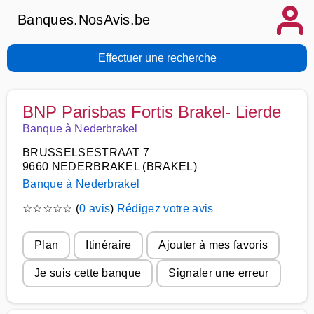
Banques.NosAvis.be
Effectuer une recherche
BNP Parisbas Fortis Brakel- Lierde
Banque à Nederbrakel
BRUSSELSESTRAAT 7
9660 NEDERBRAKEL (BRAKEL)
Banque à Nederbrakel
☆
☆
☆
☆
☆
(
0 avis
)
Rédigez votre avis
Plan
Itinéraire
Ajouter à mes favoris
Je suis cette banque
Signaler une erreur