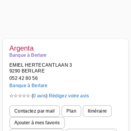
Argenta
Banque à Berlare
EMIEL HERTECANTLAAN 3
9290 BERLARE
052 42 80 56
Banque à Berlare
☆
☆
☆
☆
☆
(
0 avis
)
Rédigez votre avis
Contactez par mail
Plan
Itinéraire
Ajouter à mes favoris