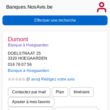
Banques.NosAvis.be
Effectuer une recherche
Dumont
Banque à Hoegaarden
DOELSTRAAT 25
3320 HOEGAARDEN
016 76 07 56
Banque à Hoegaarden
☆
☆
☆
☆
☆
(
0 avis
)
Rédigez votre avis
Contactez par mail
Plan
Itinéraire
Ajouter à mes favoris